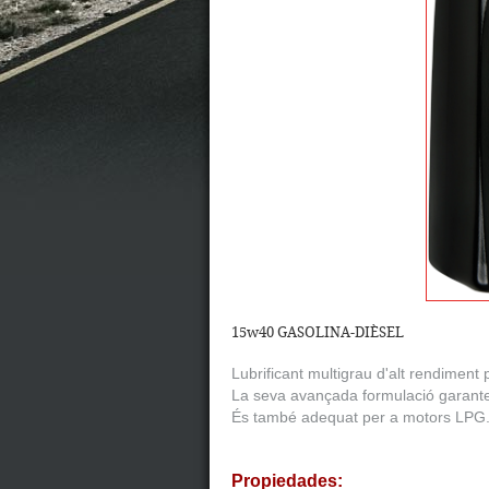
15w40 GASOLINA-DIÈSEL
Lubrificant multigrau d'alt rendiment
La seva avançada formulació garante
És també adequat per a motors LPG
Propiedades: