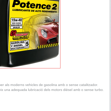
 per als moderns vehicles de gasolina amb o sense catalitzador.
ix una adequada lubricació dels motors dièsel amb o sense turbo.
.