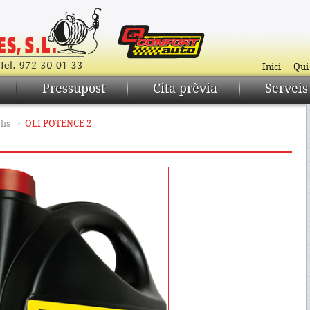
Inici
Qui
Pressupost
Cita prèvia
Serveis
lis
>
OLI POTENCE 2