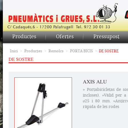
Productes
Ofertes
Pressupost
Inici
>
Productes
>
Remolcs
>
PORTA BICIS
>
DE SOSTRE
DE SOSTRE
AXIS ALU
» Portabicicletas de so
incloses). »Vàlid per a
ø25 i 80 mm. »Antirro
ràpida de les rodes