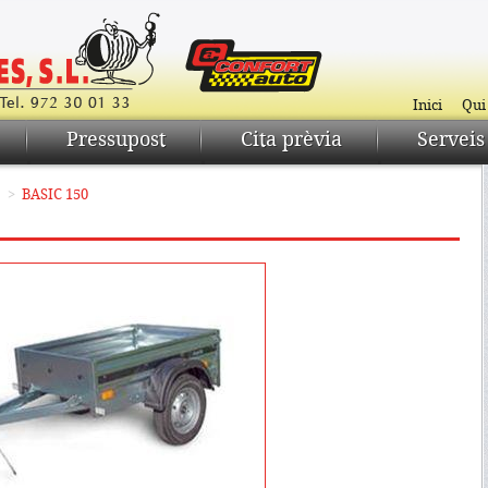
Inici
Qui
Pressupost
Cita prèvia
Serveis
>
BASIC 150