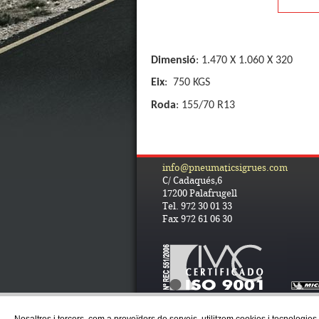
Dimensió
: 1.470 X 1.060 X 320
Eix
: 750 KGS
Roda
: 155/70 R13
info@pneumaticsigrues.com
C/ Cadaqués,6
17200 Palafrugell
Tel. 972 30 01 33
Fax 972 61 06 30