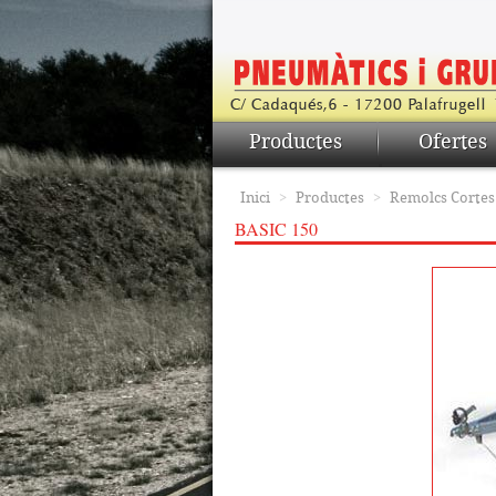
Productes
Ofertes
Inici
>
Productes
>
Remolcs Cortes
BASIC 150