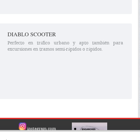
DIABLO SCOOTER
Perfecto en tráfico urbano y apto también para
excursiones en tramos semi-rápidos o rápidos.
instagram.com