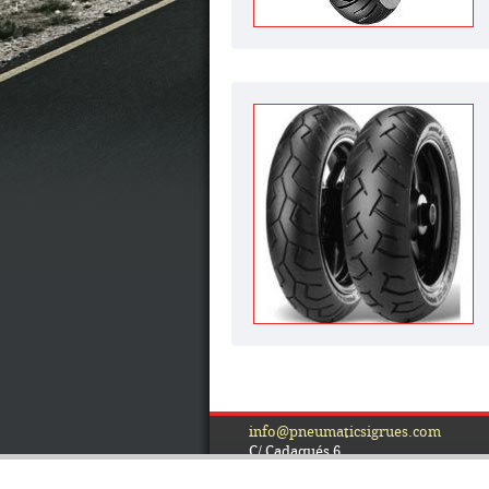
info@pneumaticsigrues.com
C/ Cadaqués,6
17200 Palafrugell