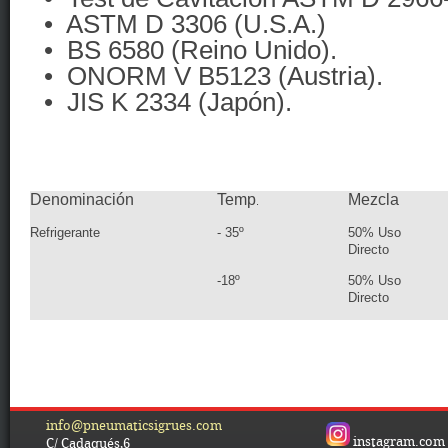
• ASTM D 3306 (U.S.A.)
• BS 6580 (Reino Unido).
• ONORM V B5123 (Austria).
• JIS K 2334 (Japón).
Denominación
Temp
Mezcla
.
Refrigerante
- 35º
50% Uso
Directo
-18º
50% Uso
Directo
info@pneumaticsigrues.com
instagram.com
C/ Cadaqués,6